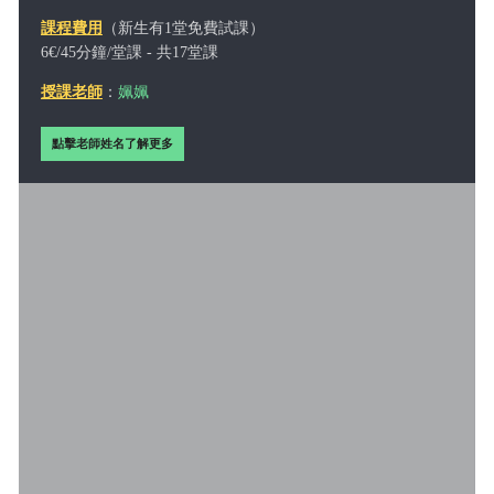
課程費用
（新生有1堂免費試課）
6€/45分鐘/堂課 - 共17堂課
授課老師
：
姵姵
點擊老師姓名了解更多