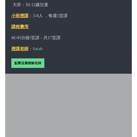
大班：10-12歲兒童
小班授課
：3-8人 ，每週1堂課
課程費用
6€/45分鐘/堂課 - 共17堂課
授課老師
：
Sarah
點擊這裏瞭解老師