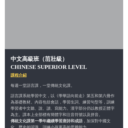
中文高級班（茁壯級）
CHINESE SUPERIOR LEVEL
課程介紹
每週一堂語言課，一堂傳統文化課。
語言課
系統學習中文，以《學華語向前走》第五和第六冊作
為基礎教材。內容包括會話，學習生詞、練習句型等，訓練
學習者中文聽、說、讀、寫能力。漢字部分仍以教授正體字
為主。課本上全部標有簡體字和注音符號以及拼音。
傳統文化課第一學年
繼續學習唐詩和成語
，加深對中國文
化、歷史的認識，訓練小孩更高的思辨能力。