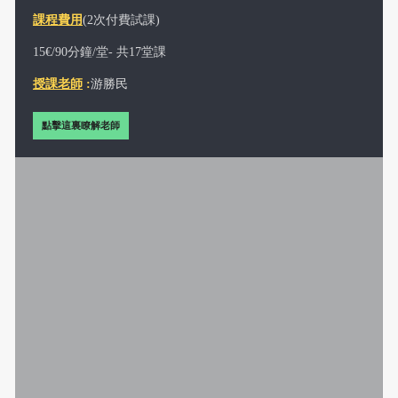
課程費用
(2次付費試課)
15€/90分鐘/堂- 共17
堂課
授課老師
:
游勝民
點擊這裏瞭解老師