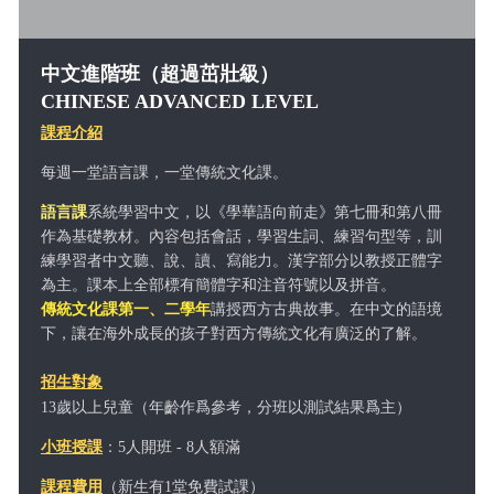
中文進階班（超過茁壯級）
CHINESE ADVANCED LEVEL
課程介紹
每週一堂語言課，一堂傳統文化課。
語言課
系統學習中文，以《學華語向前走》第七冊和第八冊
作為基礎教材。內容包括會話，學習生詞、練習句型等，訓
練學習者中文聽、說、讀、寫能力。漢字部分以教授正體字
為主。課本上全部標有簡體字和注音符號以及拼音。
傳統文化課第一、二學年
講授西方古典故事。在中文的語境
下，讓在海外成長的孩子對西方傳統文化有廣泛的了解。
招生對象
年齡作爲參考，分班以測試結果爲主）
13歲以上兒童（
小班授課
：5人開班 - 8人額滿
課程費用
（新生有1堂免費試課）