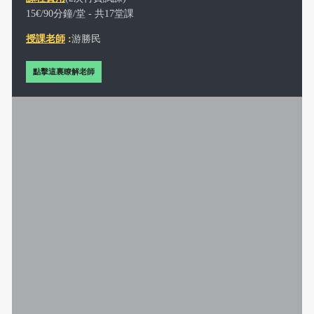
15€/90分鐘/堂 - 共17堂課
授課老師
:
游勝民
點擊這裏瞭解老師