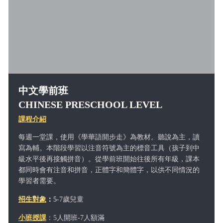
中文學前班
CHINESE PRESCHOOL LEVEL
課程介紹
每週一堂課，使用《學華語開步走》為教材。聽說為主，讀
寫為輔。本階段學習以注音符號為主的標音工具（孩子到中
級水平後再接觸拼音）。從學前班開始往後所有年級，課本
都同時會有注音和拼音，正體字和簡體字，以供不同情況的
學習者需要。
歲兒童
招生對象
：
5
-7
小班授課
：5人開班-7人額滿