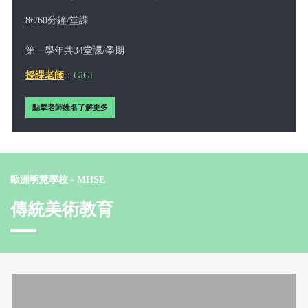
8€/60分鐘/堂課
第一學年共34堂課/學期
授課老師
：
GiG
i
點擊老師姓名了解更多
歐洲明慧學校 - MHSE
傳統美術教育