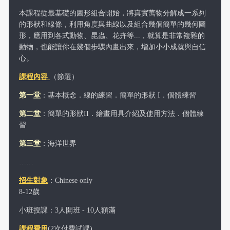
本課程從最基礎的圖形組合開始，將真實萬物分解成一系列
的形狀和線條，利用角度與曲線以及組合幾個簡單的幾何圖
形，應用到各式動物、昆蟲、花卉等...，就算是非常複雜的
動物，也能讓你在幾個步驟內畫出來，增加小小成就與自信
心。
課程內容
（節選）
第一堂
：
基本概念
．線的練習
．簡單的形狀 I
．個體練習
第二堂
：
簡單的形狀II
．繪畫用具介紹及使用方法
．個體練
習
第三堂
：
海洋世界
……
招生對象
：Chinese only
8-12歲
小班授課：3人開班 - 10人額滿
課程費用
(2次付費試課)