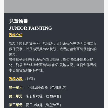
兒童繪畫
JUNIOR PAINTING
課程介紹
課程主題貼近孩子的生活經驗，從對象物的姿態去揣測其在
做什麼事，以及感受其情緒狀態，透過討論進而引發創作的
動力。
帶領孩子去觀察對象物的造型特徵，學習將複雜造型做簡
化，從掌握大結構進而繪製細節和質地表現，並從創作過程
中去體驗媒材的特殊性。
課程內容
（節選）
第一單元
：
毛絨絨小白兔（色彩練習）
第二單元
：
來切蛋糕囉（捏塑練習）
第三單元
：
夏日游泳趣（造型練習）