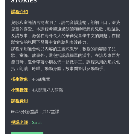
STORIES
課程介紹
兒歌和童謠語言簡潔明了，詞句音韻流暢，朗朗上口，深受
兒童的喜愛。本課程希望通過朗讀和吟唱經典兒歌，唸謠以
及講故事，激發在海外長大的華裔兒童學中文的興趣，在輕
鬆愉快的氛圍下發展中文的聼和表達能力。
課程采用適合幼兒内容的主題式教學，教授的内容除了兒
歌、童謠、故事外，還包括認識簡單的漢字。在涉及東西方
節日時，還會帶著小朋友們一起做手工。課程采用的形式包
括：朗讀、吟唱、動動身體，故事問答以及動動手。
招生對象
：4-6歲兒童
小班授課
：4人開班-7人額滿
課程費用
6€/45分鐘/堂課 - 共17堂課
授課老師
：
Sarah