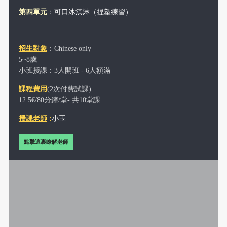
第四單元
：
可口冰淇淋（捏塑練習）
……
招生對象
：Chinese only
5~8歲
小班授課：3人開班 - 6人額滿
課程費用
(2次付費試課)
12.5€/80分鐘/堂- 共10堂課
授課老師
:
小玉
點擊這裏瞭解老師