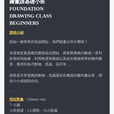
繪畫課基礎小班
FOUNDATION
DRAWING CLASS
BEGINNERS
課程介紹
經由一條簡單的直線開始，我們能畫出些什麼呢？
本課程從最基礎的圖形組合開始，將真實萬物分解成一系列
的形狀和線條，利用角度與曲線以及組合幾個簡單的幾何圖
形，應用到各式動物、昆蟲、花卉等...。
就算是非常複雜的動物，也能讓你在幾個步驟內畫出來，增
加小小成就與自信。
……
招生對象
：Chinese only
7~11歲
小班授課：3人開班 - 10人額滿