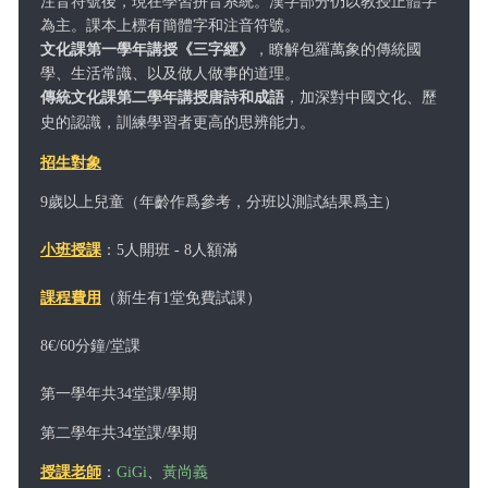
注音符號後，現在學習拼音系統。漢字部分仍以教授正體字
為主。課本上標有簡體字和注音符號。
文化課第一學年講授
《三字經》
，瞭解包羅萬象的傳統國
學、生活常識、以及做人做事的道理。
傳統文化課第二學年講授唐詩和成語
，加深對中國文化、歷
史的認識，訓練學習者更高的思辨能力。
招生對象
9歲以上兒童（年齡作爲參考，分班以測試結果爲主）
小班授課
：5人開班 - 8人額滿
課程費用
（新生有1堂免費試課）
8€/60分鐘/堂課
第一學年共34堂課/學期
第二學年共34堂課/學期
授課老師
：
GiG
i
、
黃尚義