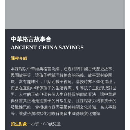
中華格言故事會
ANCIENT CHINA SAYINGS
課程介紹
本課程以中華經典格言為綱，通過相關中國古代歷史故事、
民間故事等，讓孩子輕鬆理解格言的涵義。故事選材範圍
廣、富有趣味性，且貼近孩子視角。講授時亦不僵化道理，
而是在互動中聯係孩子的生活實際，引導孩子主動形成對世
界、人生的正確但帶有個人生命特質的價值看法，讓中華經
典格言真正地走進孩子的日常生活。且課程著力培養孩子的
發散性思維，會根據内容需要延伸相關文化常識、名人事跡
等，讓孩子潛移默化地瞭解更多中國傳統文化知識。
招生對象
：小班：6-9歲兒童