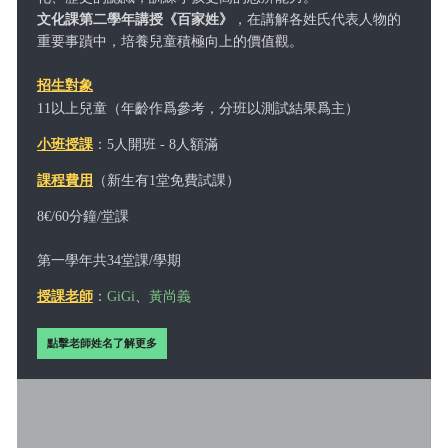
文化課第二學年講授《百家姓》
，在講解各姓氏代表人物的
重要事蹟中，培養兒童積極向上的價值觀。
招生對象
（年齡作爲參考，分班以測試結果爲主）
11以上兒童
小班授課
：5人開班 - 8人額滿
課程費用
（新生有1堂免費試課）
8€/60分鐘/堂課
第一學年共34堂課/學期
授課老師
：
GiG
i
、
黃尚義
點擊老師姓名了解更多