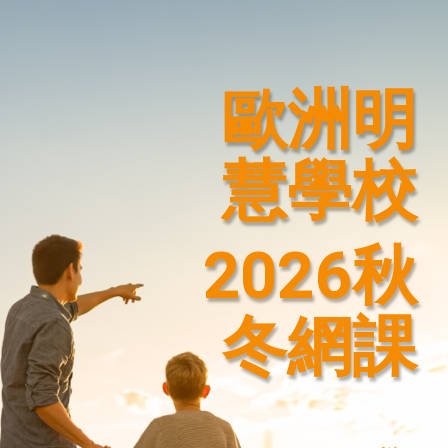
歐洲明
慧學校
2026秋
冬網課