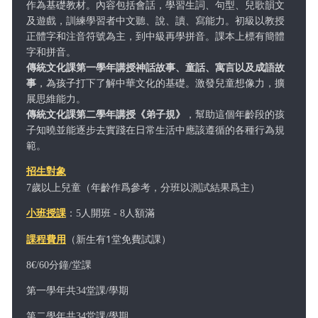
作為基礎教材。內容包括會話，學習生詞、句型、兒歌韻文
及遊戲，訓練學習者中文聽、說、讀、寫能力。初級以教授
正體字和注音符號為主，到中級再學拼音。課本上標有簡體
字和拼音。
傳統文化課第一學年講授神話故事
、童話、寓言以及成語故
事
，為
孩子
打下了解中華文化的基礎。激發兒童想像力，擴
展思維能力。
傳統文化課第二學年講授
《弟子規》
，幫助這個年齡段的孩
子知曉並能逐步去實踐在日常生活中應該遵循的各種行為規
範。
招生對象
（年齡作爲參考，分班以測試結果爲主）
7歲以上兒童
小班授課
：5人開班 - 8人額滿
課程費用
（新生有1堂免費試課
）
8€/60分鐘/堂課
第一學年共34堂課/學期
第二學年共34堂課/學期